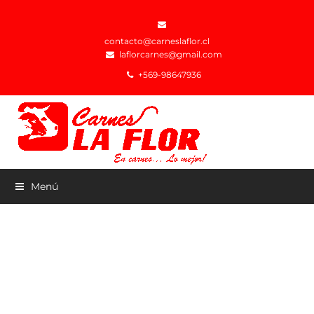
contacto@carneslaflor.cl
laflorcarnes@gmail.com
+569-98647936
Menú
CARNES LA